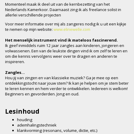
Momenteel maak ik deel uit van de kernbezetting van het
Nederlands Kamerkoor. Daarnaast zing ik als freelance solist in
allerlei verschillende projecten
Voor meer informatie over mij als zangeres nodig ik u uit een kijkje
te nemen op mijn website:
www.elinewelle.com
Het menselijk instrument vind ik mateloos fascinerend.
Ik geef inmiddels ruim 12 jaar zangles aan kinderen, jongeren en
volwassenen. Een van de leukste dingen vind ik om zelf te leren en
om die kennis vervolgens weer over te dragen en anderen te
inspireren.
Zangles…
Hou jij van zingen en van klassieke muziek? Ga je mee op een
ontdekkingstocht naar jouw stem? Ik kan je helpen om je stem beter
te leren kennen en hem verder te ontwikkelen. Iedereen is welkom!
Beginners en gevorderden. Jong en oud.
Lesinhoud
houding
ademhalingstechniek
klankvorming (resonans, volume, dictie, etc.)