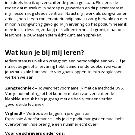
inmiddels heb ik op verschillende podia gestaan. Plezier is dé
reden dat muziek mijn beroep is geworden en dit plezier staat in
mijn lessen nog steeds centraal! Naast mijn werk als songwriter en
artiest, heb ik een conservatoriumdiploma in zang behaald en een
minor in songwriting gevolgd. Mijn ervaring op het podium neem ik
mee in mijn lessen, zodat jij niet alleen technisch groeit, maar ook
leert hoe je jouw eigen stem écht kunt laten spreken.
Wat kun je bij mij leren?
Iedere stem is uniek en vraagt om een persoonlijke aanpak. Of je
nu net begint of al ervaring hebt, samen onderzoeken we waar
jouw muzikale hart sneller van gaat kloppen. In mijn zanglessen
werken we aan:
Zangtechniek –
Ik werk het voornamelijk met de methode UVS.
Van je ademhaling tot het kunnen maken van verschillende
klankkleuren. Ik help je graag met de basis, tot een verder
gevorderde techniek.
Vrijheid! –
Vertrouwen krijgen in je eigen stem.
Expressie & performance – Als je die podiumangst eenmaal hebt
overwonnen, hoe breng je een nummer écht over?
Voor de schrijvers onder ons: