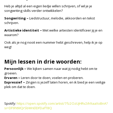
Heb je altijd al een eigen liedje willen schrijven, of wil je je
songwriting skills verder ontwikkelen?
Songwriting –
Liedstructuur, melodie, akkoorden en tekst
schrijven.
Artistieke identiteit –
Met welke artiesten identificeer jij je en
waarom?
Ook als je nog nooit een nummer hebt geschreven, help ik je op
weg!
Mijn lessen in drie woorden:
Persoonlijk –
We kijken samen naar wat jij nodig hebt om te
groeien.
Ervaren –
Leren door te doen, voelen en proberen.
Expressief –
Zingen is jezelf laten horen, en ik bied je een veilige
plek om dat te doen.
Spotify:
https://open.spotify.com/artist/7fz2OzUjHRv2ih9aaXoBnA?
si=DF9htMQrSbWnElDFDafT8Q