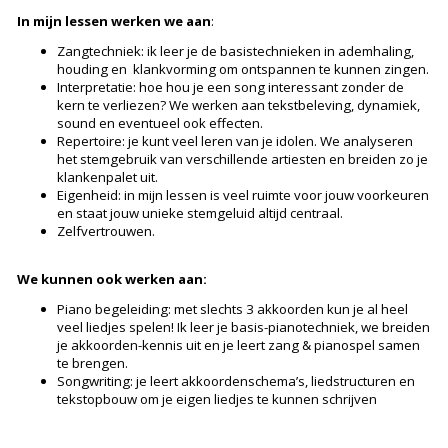
In mijn lessen werken we aan
:
Zangtechniek: ik leer je de basistechnieken in ademhaling,
houding en klankvorming om ontspannen te kunnen zingen.
Interpretatie: hoe hou je een song interessant zonder de
kern te verliezen? We werken aan tekstbeleving, dynamiek,
sound en eventueel ook effecten.
Repertoire: je kunt veel leren van je idolen. We analyseren
het stemgebruik van verschillende artiesten en breiden zo je
klankenpalet uit.
Eigenheid: in mijn lessen is veel ruimte voor jouw voorkeuren
en staat jouw unieke stemgeluid altijd centraal.
Zelfvertrouwen.
We kunnen ook werken aan:
Piano begeleiding: met slechts 3 akkoorden kun je al heel
veel liedjes spelen! Ik leer je basis-pianotechniek, we breiden
je akkoorden-kennis uit en je leert zang & pianospel samen
te brengen.
Songwriting: je leert akkoordenschema’s, liedstructuren en
tekstopbouw om je eigen liedjes te kunnen schrijven