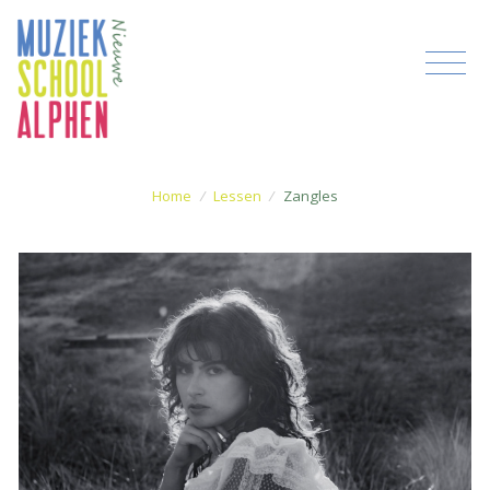
Home
/
Lessen
/
Zangles