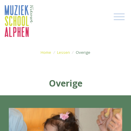
Home
/
Lessen
/
Overige
Overige